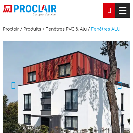
Men
Proclair
/
Produits
/
Fenêtres PVC & Alu
/
Fenêtres ALU
Précédent
Su